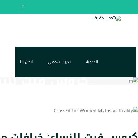
العربية
هل لديكِ استفسار؟ اتصلي بنا
راسلينا
احجزي تجربة
|
|
English
٠٠٩٧١٦٥٤٦٦٤٨٤
عبر البريد
مجانية
المدونة
تدريب شخصي
اتصل بنا
كروس فيت للنسا
معلومات
الرئيسية
من نحن
الحصص التدريبية
كروس فيت للنساء: خرافات مق