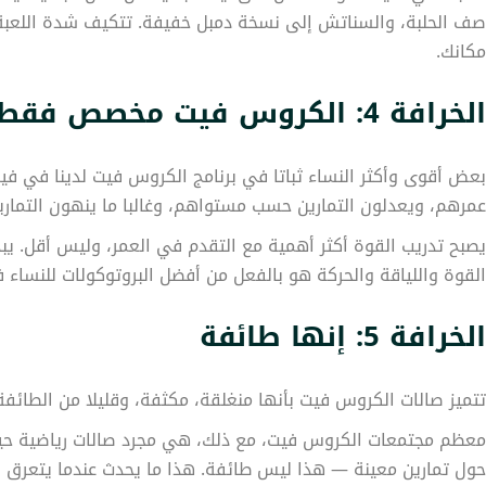
صف الحلبة، والسناتش إلى نسخة دمبل خفيفة. تتكيف شدة اللعبة 
مكانك.
الخرافة 4: الكروس فيت مخصص فقط للرياضيين في العشرينات من عمرهم
بعض أقوى وأكثر النساء ثباتا في برنامج الكروس فيت لدينا في في
عمرهم، ويعدلون التمارين حسب مستواهم، وغالبا ما ينهون التمار
يصبح تدريب القوة أكثر أهمية مع التقدم في العمر، وليس أقل. ي
القوة واللياقة والحركة هو بالفعل من أفضل البروتوكولات للنساء
الخرافة 5: إنها طائفة
تتميز صالات الكروس فيت بأنها منغلقة، مكثفة، وقليلا من الطائف
حول تمارين معينة — هذا ليس طائفة. هذا ما يحدث عندما يتعرق 