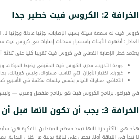
الخرافة 2: الكروس فيت خطير جدا
كروس فيت له سمعة سيئة بسبب الإصابات، جزئيا عادلة وجزئيا لا. ال
العادل: أظهرت الأبحاث باستمرار معدلات إصابات في كروس فيت مشا
يعتمد خطر الإصابة الفعلي في كروس فيت تقريبا كليا على ثلاثة أم
جودة التدريب. مدرب الكروس فيت الحقيقي يضبط الحركات، وير
غرورك. اختيار الأوزان التي تناسب مستواك، وليس كبريائك، يح
التعافي. محاولة القيام بخمس جلسات مكثفة في الأسبوع كم
في فيراغو، برنامج الكروس فيت هو برنامج منفصل ومدرب — وليس
الخرافة 3: يجب أن تكون لائقا قبل أن تبدأ
هذه هي الأكثر حزنا لأنها تبعد معظم المبتدئين. الفكرة هي: سأبد
لا تبدأ في اللياقة أولا. تحصل على لياقة بدنية من خلال البدا