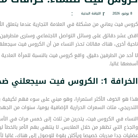
8 يونيو، 2026
اللياقة البدنية
كروس فيت يعاني من مشكلة في العلامة التجارية عندما يتعلق الأمر
اقض عشر دقائق على وسائل التواصل الاجتماعي وسترى متطرفين. عل
ناحية أخرى، هناك مقالات تحذر النساء من أن الكروس فيت سيجعل
لا أحد من الطرفين دقيق. واقع كروس فيت بالنسبة للمرأة العادية 
أسمعها غالبا.
الخرافة 1: الكروس فيت سيجعلني ضخما
هذا هو الخوف الأكثر استمرارا، وهو مبني على سوء فهم لكيفية بنا
التدريجي، مئات السعرات الحرارية الإضافية يوميا، سنوات من الجه
النساء في الكروس فيت، يتدربن من ثلاث إلى خمس مرات في الأسبو
والجذع التي تظهر من خلال الملابس. لا ينتهي بهم الأمر بالخطأ لي
عضليات جدا مدربات خصيصا ويأكلن بقوة للوصول إلى هناك، غالبا ل