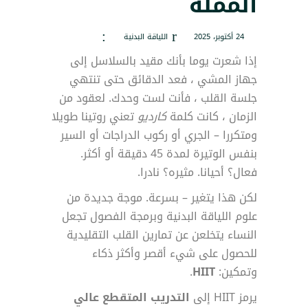
المملة
24 أكتوبر، 2025
اللياقة البدنية
إذا شعرت يوما بأنك مقيد بالسلاسل إلى
جهاز المشي ، فعد الدقائق حتى تنتهي
جلسة القلب ، فأنت لست وحدك. لعقود من
الزمان ، كانت كلمة
كارديو
تعني روتينا طويلا
ومتكررا – الجري أو ركوب الدراجات أو السير
بنفس الوتيرة لمدة 45 دقيقة أو أكثر.
فعال؟ أحيانا. مثيره؟ نادرا.
لكن هذا يتغير – بسرعة. موجة جديدة من
علوم اللياقة البدنية وبرمجة الفصول تجعل
النساء يتخلعن عن تمارين القلب التقليدية
للحصول على شيء أقصر وأكثر ذكاء
وتمكين:
HIIT
.
يرمز HIIT إلى
التدريب المتقطع عالي