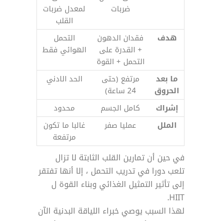
ضربات
لمعدل ضربات
القلب
هدف
فقدان الدهون
التحمل
+ القدرة على
الهوائي فقط
التحمل + القوة
ما بعد
مرتفع (حتى
الحد الادني
الحروق
24 ساعة)
إشراك
كامل الجسم
محدود
الملل
عمليا صفر
غالبا ما تكون
مرتفعة
في حين أن تمارين القلب الثابتة لا تزال
تلعب دورا في تدريب التحمل ، إلا أنها تفتقر
إلى تأثير التمثيل الغذائي وبناء القوة ل
HIIT.
لهذا السبب يوصي خبراء اللياقة البدنية الآن