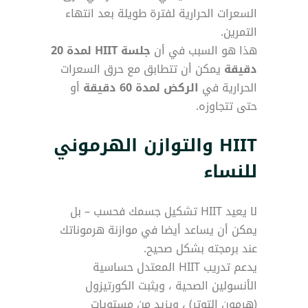
السعرات الحرارية لفترة طويلة بعد انتهاء
التمرين.
هذا هو السبب في أن
جلسة HIIT لمدة 20
دقيقة
يمكن أن تتطابق مع حرق السعرات
الحرارية في
الركض لمدة 60 دقيقة
أو
حتى تتجاوزه.
HIIT والتوازن الهرموني
للنساء
لا يعيد HIIT تشكيل جسمك فحسب – بل
يمكن أن يساعد أيضا في موازنة هرموناتك
عند برمجته بشكل صحيح.
يدعم تدريب HIIT المعتدل حساسية
الأنسولين الصحية ، ويثبت الكورتيزول
(هرمون التوتر) ، ويزيد من مستويات