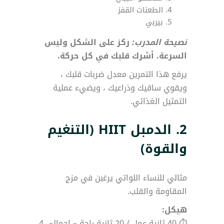
الطعنات القفز
بيربي
نصيحة المدرب:
ركز على الشكل وليس
السرعة. أشرك قلبك في كل حركة.
يرفع هذا التمرين معدل ضربات قلبك ،
ويقوي ساقيك وذراعيك ، ويضيء عملية
التمثيل الغذائي.
2.
الدمبل HIIT (التنغيم
والقوة)
مثالي للنساء اللواتي يرغبن في مزج
المقاومة والقلب.
هيكل:
⏱ 40 ثانية عمل / 20 ثانية راحة – إجمالي 4