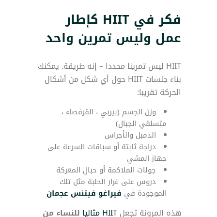
فكر في HIIT كإطار
عمل وليس تمرين واحد
HIIT ليس تمرينا محددا – إنه طريقة. يمكنك
بناء جلسات HIIT حول أي شكل من أشكال
الحركة تقريبا:
وزن الجسم (بيربي ، القرفصاء ،
متسلقي الجبال)
الدمبل والأجراس
دراجة ثابتة أو سباقات السرعة على
جهاز المشي
جولات الملاكمة أو حبال المعركة
دروس على غرار الحلبة مثل تلك
الموجودة في
فيراغو فيتنس عجمان
هذه المرونة تجعل
HIIT مثاليا
للنساء من