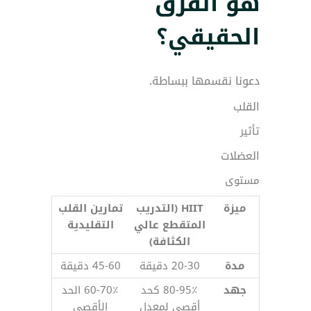
هو الفرق
الحقيقي؟
دعونا نقسمها ببساطة.
القلب
تأثير
العضلات
مستوى
ميزة
HIIT (التدريب
تمارين القلب
المتقطع عالي
التقليدية
الكثافة)
مدة
20-30 دقيقة
45-60 دقيقة
جهد
80-95٪ كحد
60-70٪ الحد
أقصى لمعدل
الأقصى