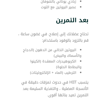
زبادي يوناني بالشوفان
عصير البروتين مع التوت
بعد التمرين
تحتاج عضلاتك إلى إصلاح. في غضون ساعة ،
قم بالتزود بالوقود باستخدام:
البروتين الخالي من الدهون (الدجاج
والأسماك والبيض)
الكربوهيدرات المعقدة (الكينوا
والبطاطا الحلوة)
الترطيب (الماء + الإلكتروليتات)
يتسبب HIIT في حدوث تمزقات دقيقة في
الأنسجة العضلية ، والتغذية السليمة بعد
التمرين تعيد بنائها أقوى.