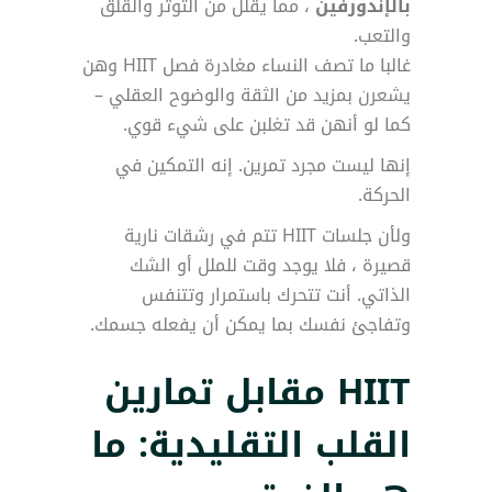
بالإندورفين
، مما يقلل من التوتر والقلق
والتعب.
غالبا ما تصف النساء مغادرة فصل HIIT وهن
يشعرن بمزيد من الثقة والوضوح العقلي –
كما لو أنهن قد تغلبن على شيء قوي.
إنها ليست مجرد تمرين. إنه التمكين في
الحركة.
ولأن جلسات HIIT تتم في رشقات نارية
قصيرة ، فلا يوجد وقت للملل أو الشك
الذاتي. أنت تتحرك باستمرار وتتنفس
وتفاجئ نفسك بما يمكن أن يفعله جسمك.
HIIT مقابل تمارين
القلب التقليدية: ما