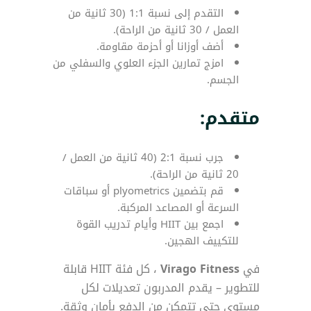
التقدم إلى نسبة 1:1 (30 ثانية من
العمل / 30 ثانية من الراحة).
أضف أوزانا أو أحزمة مقاومة.
امزج تمارين الجزء العلوي والسفلي من
الجسم.
متقدم:
جرب نسبة 2:1 (40 ثانية من العمل /
20 ثانية من الراحة).
قم بتضمين plyometrics أو سباقات
السرعة أو المصاعد المركبة.
اجمع بين HIIT وأيام تدريب القوة
للتكييف الهجين.
في
Virago Fitness
، كل فئة HIIT قابلة
للتطوير – يقدم المدربون تعديلات لكل
مستوى حتى تتمكن من الدفع بأمان وثقة.