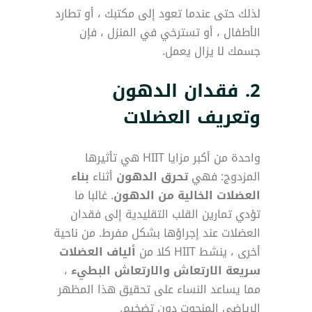
لذلك حتى عندما تعود إلى مكتبك ، أو تطارد
الأطفال ، أو تسترخي في المنزل ، فإن
جسمك لا يزال يعمل.
2. فقدان الدهون
وتعريف العضلات
واحدة من أكبر مزايا HIIT هي تأثيرها
المزدوج: فهي
تحرق الدهون
أثناء
بناء
العضلات الخالية من الدهون
. غالبا ما
تؤدي تمارين القلب التقليدية إلى فقدان
العضلات عند إجراؤها بشكل مفرط. من ناحية
أخرى ، ينشط HIIT كلا من
ألياف العضلات
سريعة الارتعاش والارتعاش البطيء
،
مما يساعد النساء على تحقيق هذا المظهر
الرياضي المنحوت دون تضخيم.